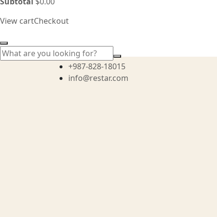
Subtotal
$
0.00
View cart
Checkout
+987-828-18015
info@restar.com